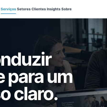
Serviços
Setores
Clientes
Insights
Sobre
onduzir
e para um
o claro.