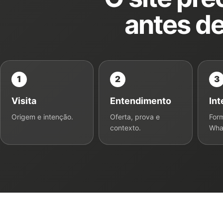
antes de
1
2
3
Visita
Entendimento
Int
Origem e intenção.
Oferta, prova e
Form
contexto.
Wha