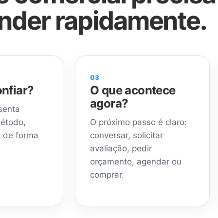
nder rapidamente.
03
nfiar?
O que acontece
agora?
senta
método,
O próximo passo é claro:
s de forma
conversar, solicitar
avaliação, pedir
orçamento, agendar ou
comprar.